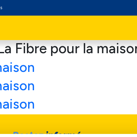
os
La Fibre pour la maiso
maison
maison
maison
Restez
informé