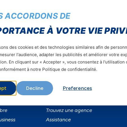
cevoir nos dernières offres, nouveautés et bien plus en
S ACCORDONS DE
PORTANCE À VOTRE VIE PRIV
Soumettre
sons des cookies et des technologies similaires afin de personn
esurer l'audience, adapter les publicités et améliorer votre e
ion. En cliquant sur « Accepter », vous consentez à l'utilisation
nformément à notre Politique de confidentialité.
ept
Decline
Preferences
ervices
Informations utiles
ervices Mobiles
A Propos de Yas FAQ
ibre
Trouvez une agence
usiness
Assistance