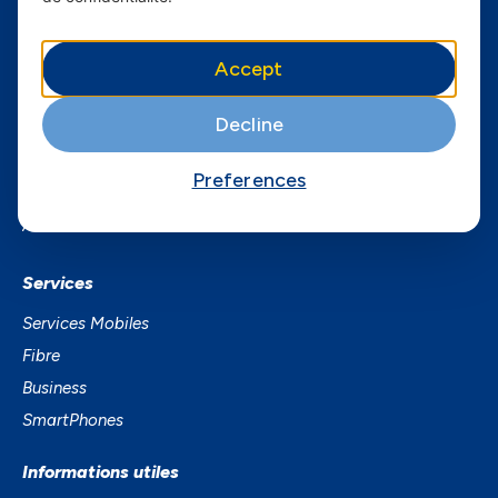
Youtube
Accept
Yas Sénégal
Decline
Carrières
Preferences
Yas en Afrique
Axian Telecom
Services
Services Mobiles
Fibre
Business
SmartPhones
Informations utiles