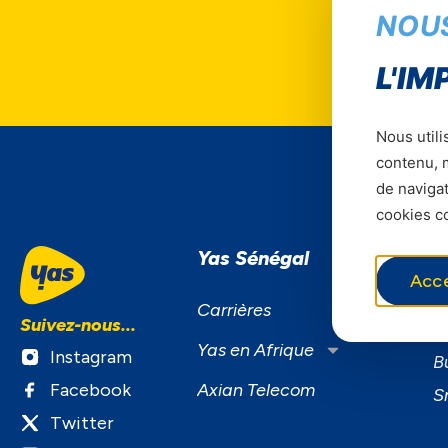
NOU
L'IM
Nous utili
contenu, m
de navigat
cookies co
Yas Sénégal
S
Acc
S
Carrières
Suivez-nous...
F
Yas en Afrique
Instagram
B
Facebook
Axian Telecom
S
Twitter