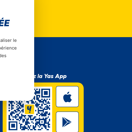
ÉE
aliser le
xpérience
 des
Téléchargez la Yas App