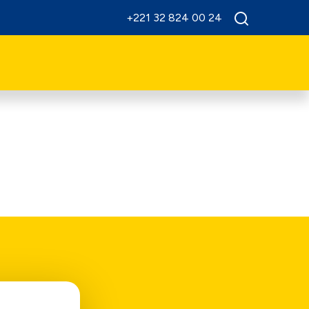
+221 32 824 00 24
core.