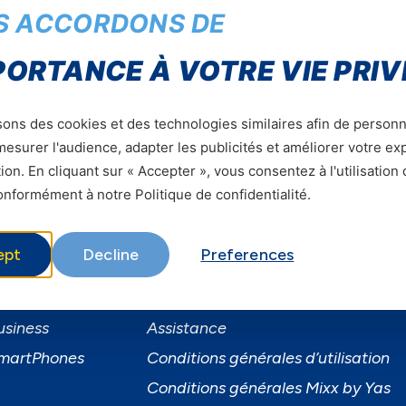
S ACCORDONS DE
Soumettre
PORTANCE À VOTRE VIE PRIV
sons des cookies et des technologies similaires afin de personn
esurer l'audience, adapter les publicités et améliorer votre e
ion. En cliquant sur « Accepter », vous consentez à l'utilisation
nformément à notre Politique de confidentialité.
ervices
Informations utiles
ept
Decline
Preferences
ervices Mobiles
A Propos de Yas FAQ
ibre
Trouvez une agence
usiness
Assistance
martPhones
Conditions générales d’utilisation
Conditions générales Mixx by Yas