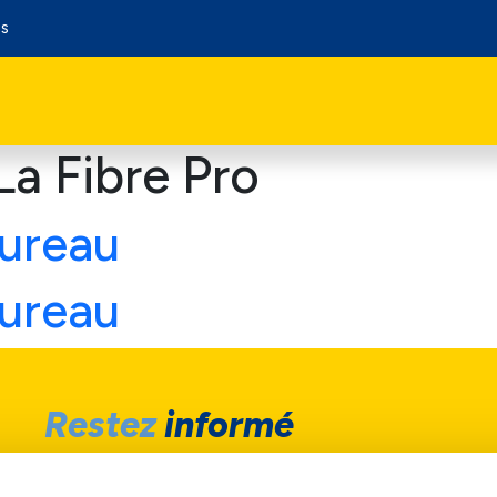
os
La Fibre Pro
bureau
bureau
Restez
informé
cevoir nos dernières offres, nouveautés et bien plus en