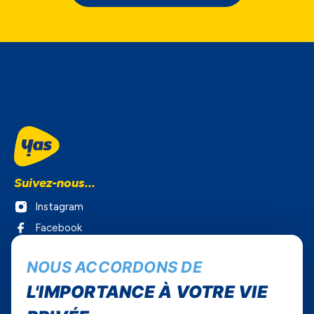
Suivez-nous...
Instagram
Facebook
Twitter
NOUS ACCORDONS DE
Youtube
L'IMPORTANCE À VOTRE VIE
Yas Sénégal