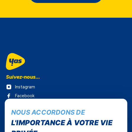
Suivez-nous...
Instagram
Facebook
Twitter
NOUS ACCORDONS DE
Youtube
L'IMPORTANCE À VOTRE VIE
Yas Sénégal