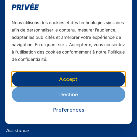
PRIVÉE
Carrières
Yas en Afrique
Nous utilisons des cookies et des technologies similaires
afin de personnaliser le contenu, mesurer l'audience,
Axian Telecom
adapter les publicités et améliorer votre expérience de
navigation. En cliquant sur « Accepter », vous consentez
Services
à l'utilisation des cookies conformément à notre Politique
de confidentialité.
Services Mobiles
Fibre
Accept
Business
SmartPhones
Decline
Informations utiles
Preferences
A Propos de Yas FAQ
Trouvez une agence
Assistance