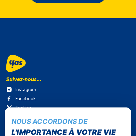
Suivez-nous...
Instagram
Facebook
Twitter
Youtube
NOUS ACCORDONS DE
Yas Sénégal
L'IMPORTANCE À VOTRE VIE