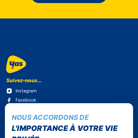
Suivez-nous...
Instagram
Facebook
Twitter
NOUS ACCORDONS DE
Youtube
L'IMPORTANCE À VOTRE VIE
Yas Sénégal