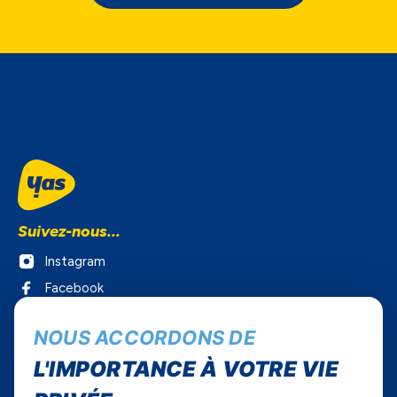
Suivez-nous...
Instagram
Facebook
Twitter
NOUS ACCORDONS DE
Youtube
L'IMPORTANCE À VOTRE VIE
Yas Sénégal