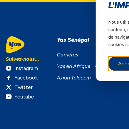
L'IM
Nous utili
contenu, m
de navigat
Yas Sénégal
S
cookies co
S
Carrières
Suivez-nous...
F
Acc
Yas en Afrique
Instagram
B
Facebook
Axian Telecom
S
Twitter
Youtube