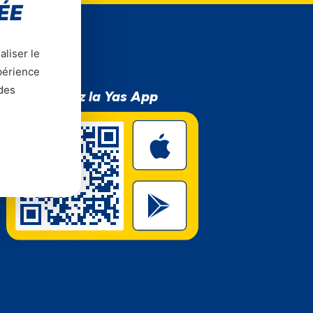
ÉE
aliser le
xpérience
 des
Téléchargez la Yas App