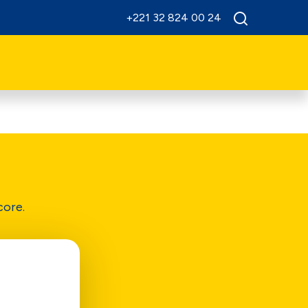
+221 32 824 00 24
core.