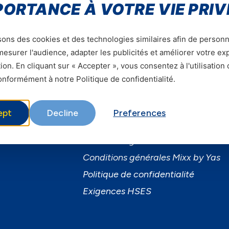
PORTANCE À VOTRE VIE PRIV
sons des cookies et des technologies similaires afin de personn
esurer l'audience, adapter les publicités et améliorer votre e
ion. En cliquant sur « Accepter », vous consentez à l'utilisation
ervices
Informations utiles
nformément à notre Politique de confidentialité.
ervices Mobiles
A Propos de Yas FAQ
ibre
Trouvez une agence
ept
Decline
Preferences
usiness
Assistance
martPhones
Conditions générales d’utilisation
Conditions générales Mixx by Yas
Politique de confidentialité
Exigences HSES