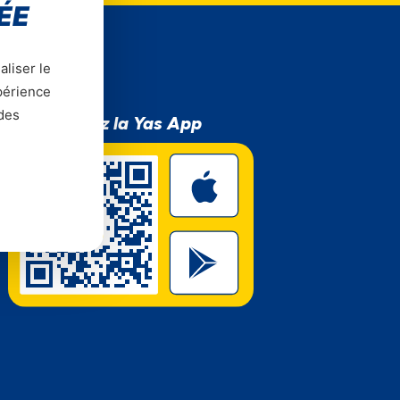
ÉE
aliser le
xpérience
 des
Téléchargez la Yas App