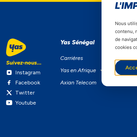
L'IM
Nous utili
contenu, m
de navigat
Yas Sénégal
S
cookies co
S
Carrières
Suivez-nous...
F
Acc
Yas en Afrique
Instagram
B
Facebook
Axian Telecom
S
Twitter
Youtube