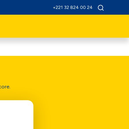
+221 32 824 00 24
core.