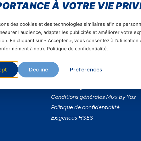
PORTANCE À VOTRE VIE PRIV
sons des cookies et des technologies similaires afin de personn
esurer l'audience, adapter les publicités et améliorer votre e
ion. En cliquant sur « Accepter », vous consentez à l'utilisation
ervices
Informations utiles
nformément à notre Politique de confidentialité.
ervices Mobiles
A Propos de Yas FAQ
ibre
Trouvez une agence
ept
Decline
Preferences
usiness
Assistance
martPhones
Conditions générales d’utilisation
Conditions générales Mixx by Yas
Politique de confidentialité
Exigences HSES