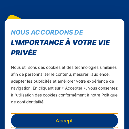
NOUS ACCORDONS DE
Suivez-nous...
L'IMPORTANCE À VOTRE VIE
Instagram
PRIVÉE
Facebook
Twitter
Nous utilisons des cookies et des technologies similaires
Youtube
afin de personnaliser le contenu, mesurer l'audience,
adapter les publicités et améliorer votre expérience de
Yas Sénégal
navigation. En cliquant sur « Accepter », vous consentez
à l'utilisation des cookies conformément à notre Politique
Carrières
de confidentialité.
Yas en Afrique
Accept
Axian Telecom