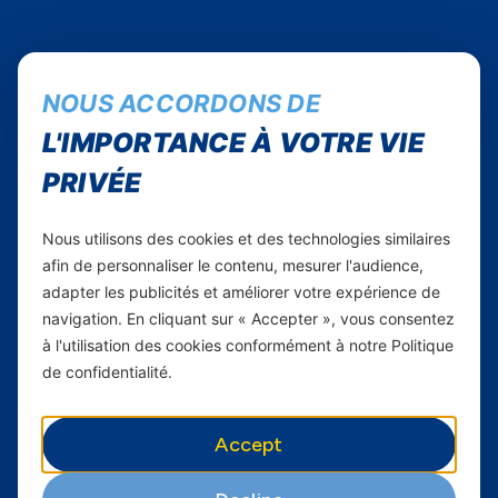
NOUS ACCORDONS DE
L'IMPORTANCE À VOTRE VIE
Suivez-nous...
PRIVÉE
Instagram
Facebook
Nous utilisons des cookies et des technologies similaires
Twitter
afin de personnaliser le contenu, mesurer l'audience,
Youtube
adapter les publicités et améliorer votre expérience de
navigation. En cliquant sur « Accepter », vous consentez
Yas Sénégal
à l'utilisation des cookies conformément à notre Politique
de confidentialité.
Carrières
Yas en Afrique
Accept
Axian Telecom