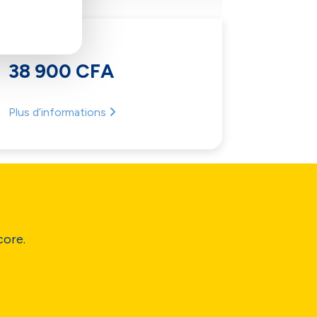
ZTE A36
ZTE 
38 900 CFA
65 9
Plus d’informations
Plus d’i
core.