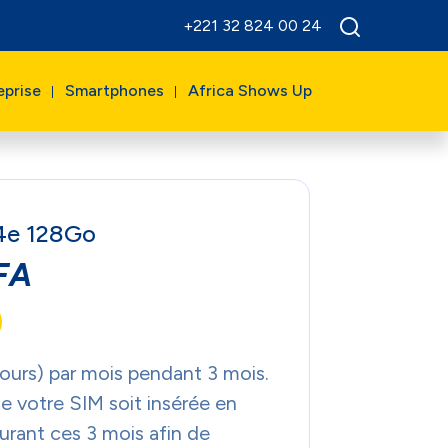
+221 32 824 00 24
eprise
Smartphones
Africa Shows Up
4e 128Go
FA
jours) par mois pendant 3 mois.
 votre SIM soit insérée en
urant ces 3 mois afin de