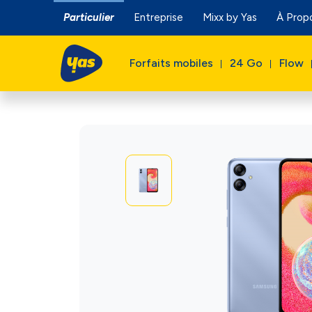
Particulier
Entreprise
Mixx by Yas
À Prop
Forfaits mobiles
24 Go
Flow