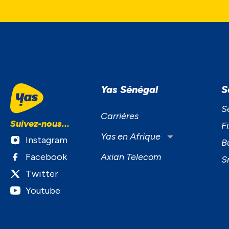
Yas Sénégal
S
S
Carrières
Suivez-nous...
F
Yas en Afrique
Instagram
B
Facebook
Axian Telecom
S
Twitter
Youtube