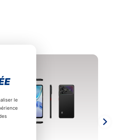
ÉE
aliser le
xpérience
 des