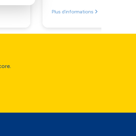
Plus d’informations
Plus d’i
core.