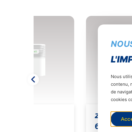
NOU
L'IM
Nous utili
contenu, m
de navigat
cookies co
ZTE A76 5G
Acc
66 900 CFA