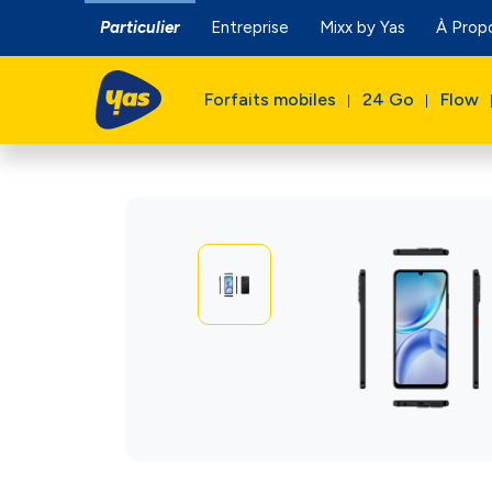
Particulier
Entreprise
Mixx by Yas
À Prop
Forfaits mobiles
24 Go
Flow