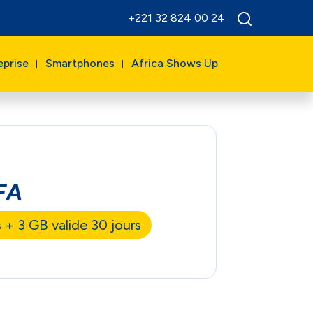
+221 32 824 00 24
eprise
Smartphones
Africa Shows Up
FA
+ 3 GB valide 30 jours