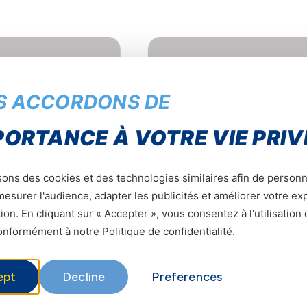
S ACCORDONS DE
PORTANCE À VOTRE VIE PRIV
sons des cookies et des technologies similaires afin de personn
esurer l'audience, adapter les publicités et améliorer votre e
ion. En cliquant sur « Accepter », vous consentez à l'utilisation
nformément à notre Politique de confidentialité.
ZTE A76
ept
Decline
Preferences
54 900 CFA