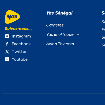
Yas Sénégal
S
S
Carrières
Suivez-nous...
F
Yas en Afrique
Instagram
B
Facebook
Axian Telecom
S
Twitter
Youtube