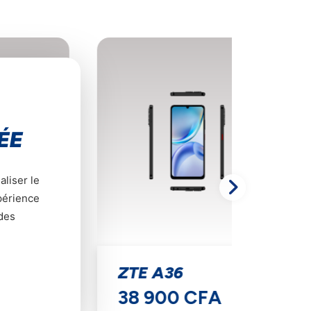
ÉE
aliser le
xpérience
 des
ZTE A36
ZTE 
38 900 CFA
65 9